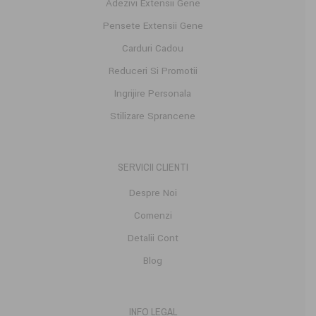
Adezivi Extensii Gene
Pensete Extensii Gene
Carduri Cadou
Reduceri Si Promotii
Ingrijire Personala
Stilizare Sprancene
SERVICII CLIENTI
Despre Noi
Comenzi
Detalii Cont
Blog
INFO LEGAL