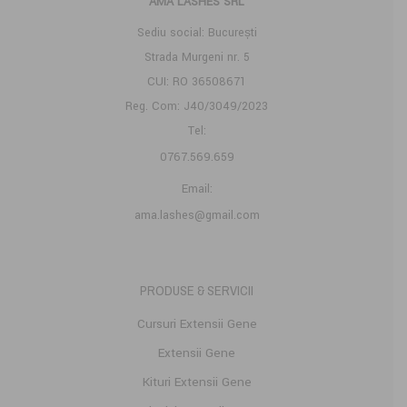
AMA LASHES SRL
Sediu social: București
Strada Murgeni nr. 5
CUI: RO 36508671
Reg. Com: J40/3049/2023
Tel:
0767.569.659
Email:
ama.lashes@gmail.com
PRODUSE & SERVICII
Cursuri Extensii Gene
Extensii Gene
Kituri Extensii Gene