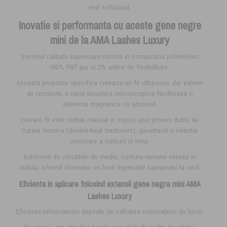
mat sofisticat.
Inovatie si performanta cu aceste gene negre
mini de la AMA Lashes Luxury
Secretul calitatii superioare consta in compozitia polimerilor:
98% PBT pur și 2% aditivi de flexibilitate.
Aceasta proportie specifica creeaza un fir ultra-usor, dar extrem
de rezistent, a carui structura microscopica faciliteaza o
aderenta magnetica cu adezivul.
Fiecare fir este curbat manual si supus unui proces dublu de
tratare termica (double-heat treatment), garantand o retentie
uimitoare a curburii în timp.
Indiferent de conditiile de mediu, curbura ramane neteda si
stabila, oferind clientelor un look impecabil saptămani la rand.
Eficienta in aplicare folosind extensii gene negre mini AMA
Lashes Luxury
Eficienta tehnicianului depinde de calitatea materialelor de lucru.