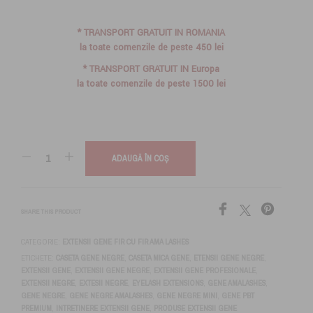
* TRANSPORT GRATUIT IN ROMANIA
la toate comenzile de peste 450 lei
* TRANSPORT GRATUIT IN Europa
la toate comenzile de peste 1500 lei
ADAUGĂ ÎN COȘ
SHARE THIS PRODUCT
CATEGORIE:
EXTENSII GENE FIR CU FIR AMA LASHES
ETICHETE:
CASETA GENE NEGRE
,
CASETA MICA GENE
,
ETENSII GENE NEGRE
,
EXTENSII GENE
,
EXTENSII GENE NEGRE
,
EXTENSII GENE PROFESIONALE
,
EXTENSII NEGRE
,
EXTESII NEGRE
,
EYELASH EXTENSIONS
,
GENE AMALASHES
,
GENE NEGRE
,
GENE NEGRE AMALASHES
,
GENE NEGRE MINI
,
GENE PBT
PREMIUM
,
INTRETINERE EXTENSII GENE
,
PRODUSE EXTENSII GENE