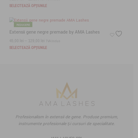
alese
de
SELECTEAZĂ OPȚIUNILE
Acest
în
prețuri:
produs
pagina
are
92,00 lei
produsul
mai
REDUCERE
până
multe
Extensii gene negre premade by AMA Lashes
la
variații.
Interval
45,00
lei
–
129,00
lei
TVA Inclus
115,00 lei
Opțiunil
de
SELECTEAZĂ OPȚIUNILE
Acest
pot
prețuri:
produs
fi
are
45,00 lei
alese
mai
până
în
multe
la
pagina
variații.
produsul
129,00 lei
Opțiunil
pot
fi
alese
în
Profesionalism în extensii de gene. Produse premium,
pagina
instrumente profesionale și cursuri de specialitate.
produsul