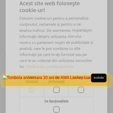
Acestia creand o legatura mult mai puternica intre geana
Acest site web folosește
naturala si extensie.
cookie-uri
Viteza de lucru sporita:
Folosim cookie-uri pentru a personaliza
Banda de 2 mm cu adeziv specific faciliteaza tehnica „on the
conținutul, reclamele și pentru a ne
strip”, permitand deschiderea evantaielor aproape instantaneu.
analiza traficul. De asemenea, împărtășim
informații despre utilizarea site-ului
Zero Reziduuri:
nostru cu partenerii noștri de publicitate și
Spre deosebire de
genele
economice, baza genelor AMA
analiză, care le pot combina cu alte
ramane curata, asigurand o zona de contact perfecta cu geana
informații pe care le-ați furnizat sau pe
naturala.
care le-au colectat din utilizarea serviciilor
Standard de Igiena:
lor.
Politica de confidențialitate
Materialele sintetice de inalta calitate sunt hipoalergenice si
rezistente la factorii externi.
Strict
De
De targetare
Inchide
necesare
performanță
S-AR PUTEA SĂ-ȚI PLACĂ ȘI…
De funcţionalitate