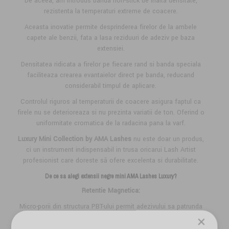
De aceea, am introdus banda non-stick de inalta densitate,
rezistenta la temperaturi extreme de coacere.
Aceasta inovatie permite desprinderea firelor de la ambele
capete ale benzii, fata a lasa reziduuri de adeziv pe baza
extensiei.
Densitatea ridicata a firelor pe fiecare rand si banda speciala
faciliteaza crearea evantaielor direct pe banda, reducand
considerabil timpul de aplicare.
Controlul riguros al temperaturii de coacere asigura faptul ca
firele nu se deterioreaza si nu prezinta variatii de ton. Oferind o
uniformitate cromatica de la radacina pana la varf.
Luxury Mini Collection by AMA Lashes
nu este doar un produs,
ci un instrument indispensabil in trusa oricarui Lash Artist
profesionist care doreste să ofere excelenta si durabilitate.
De ce sa alegi
extensii
negre mini
AMA Lashes
Luxury?
Retentie Magnetica:
Micro-porii din structura PBT-ului permit adezivului sa patrunda
mai adanc.
×