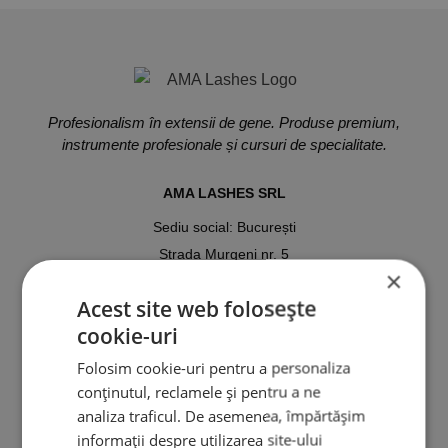
Profesionalism în extensii de gene. Produse premium,
instrumente profesionale și cursuri de specialitate.
AMA LASHES SRL
Sediu social: București
Strada Murgeni nr. 5
×
CUI: RO 36508671
Acest site web folosește
Reg. Com: J40/3049/2023
cookie-uri
Tel:
0767.569.659
Folosim cookie-uri pentru a personaliza
conținutul, reclamele și pentru a ne
Email:
analiza traficul. De asemenea, împărtășim
ama.lashes@gmail.com
informații despre utilizarea site-ului