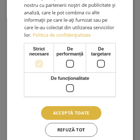
nostru cu partenerii noștri de publicitate și
analiză, care le pot combina cu alte
informații pe care le-ați furnizat sau pe
PRODUSE & SERVICII
care le-au colectat din utilizarea serviciilor
Cursuri Extensii Gene
lor.
Politica de confidențialitate
Extensii Gene
Strict
De
De
Kituri Extensii Gene
necesare
performanță
targetare
Adezivi Extensii Gene
Pensete Extensii Gene
De funcţionalitate
Carduri Cadou
Reduceri Si Promotii
Ingrijire Personala
Stilizare Sprancene
ACCEPTĂ TOATE
REFUZĂ TOT
SERVICII CLIENTI