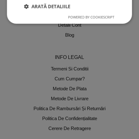
Despre Noi
ARATĂ DETALIILE
Comenzi
POWERED BY COOKIESCRIPT
Detalii Cont
Blog
INFO LEGAL
Termeni Si Conditii
Cum Cumpar?
Metode De Plata
Metode De Livrare
Politica De Rambursări Și Returnări
Politica De Confidențialitate
Cerere De Retragere