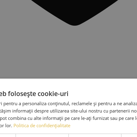
eb folosește cookie-uri
ână la 90,00 lei
Selectează opțiunile
Acest produs
TVA Inclus
 pentru a personaliza conținutul, reclamele și pentru a ne analiza
șim informații despre utilizarea site-ului nostru cu partenerii noș
e pot combina cu alte informații pe care le-ați furnizat sau pe care 
lor lor.
Politica de confidențialitate