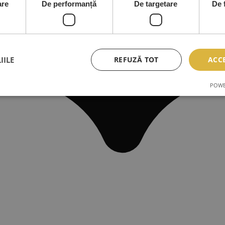
are
De performanță
De targetare
De 
IILE
REFUZĂ TOT
ACC
POWE