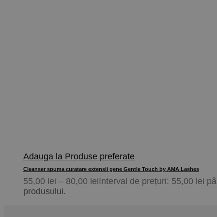
Adauga la Produse preferate
Cleanser spuma curatare extensii gene Gentle Touch by AMA Lashes
55,00
lei
–
80,00
lei
Interval de prețuri: 55,00 lei p
produsului.