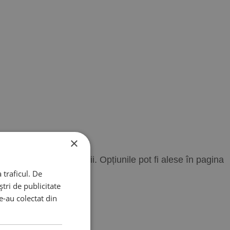
×
 are mai multe variații. Opțiunile pot fi alese în pagina
 traficul. De
tri de publicitate
le-au colectat din