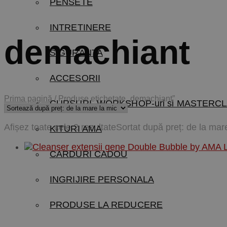
PENSETE
INTRETINERE
demachiant
SIGURANTA
ACCESORII
Prima pagină
/
Produse etichetate „demachiant”
CURSURI, WORKSHOP-uri si MASTERCL
Afișez toate cele 2 rezultate
Sortat după preț: de la mar
KITURI AMA
CARDURI CADOU
INGRIJIRE PERSONALA
PRODUSE LA REDUCERE