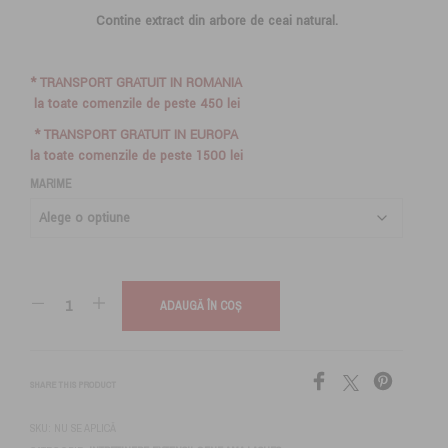
de
Contine
extract din arbore de ceai natural.
prețuri:
65,00 lei
* TRANSPORT GRATUIT IN ROMANIA
până
la toate comenzile de peste 450 lei
la
* TRANSPORT GRATUIT IN EUROPA
la toate comenzile de peste 1500 lei
90,00 lei
MARIME
ADAUGĂ ÎN COȘ
SHARE THIS PRODUCT
SKU:
NU SE APLICĂ