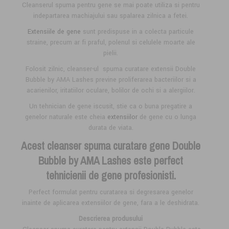
Cleanserul spuma pentru gene se mai poate utiliza si pentru
indepartarea machiajului sau spalarea zilnica a fetei.
Extensiile de gene
sunt predispuse in a colecta particule
straine, precum ar fi praful, polenul si celulele moarte ale
pielii.
Folosit zilnic, cleanser-ul spuma curatare extensii Double
Bubble by AMA Lashes previne proliferarea bacteriilor si a
acarienilor, iritatiilor oculare, bolilor de ochi si a alergiilor.
Un tehnician de gene iscusit, stie ca o buna pregatire a
genelor naturale este cheia
extensiilor
de gene cu o lunga
durata de viata.
Acest cleanser spuma curatare gene Double
Bubble by AMA Lashes este perfect
tehnicienii de gene profesionisti.
Perfect formulat pentru curatarea si degresarea genelor
inainte de aplicarea extensiilor de gene, fara a le deshidrata.
Descrierea produsului