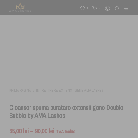
0
0
PRIMA PAGINĂ
INTRETINERE EXTENSII GENE AMA LASHES
/
Cleanser spuma curatare extensii gene Double
Bubble by AMA Lashes
Interval
65,00
lei
–
90,00
lei
TVA Inclus