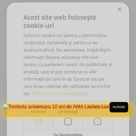
Folosirea corespunzatoare a acestui cleanser spuma
×
curatare extensii gene Double Bubble va ajuta genele
Acest site web folosește
naturale sa nu se mai deshidrateze.
cookie-uri
Iar retentia adezivului pentru extensii gene
AMA Lashes
va fi
cu mult mai crescuta.
Folosim cookie-uri pentru a personaliza
conținutul, reclamele și pentru a ne
Produsul Double Bubblela fel ca toate produsele AMA
analiza traficul. De asemenea, împărtășim
Lashes este un produs profesional. Un produs care respecta
toate normele Europene in vigoare, referitoare la produsele
informații despre utilizarea site-ului
cosmetice.
nostru cu partenerii noștri de publicitate și
analiză, care le pot combina cu alte
informații pe care le-ați furnizat sau pe
Informații suplimentare
care le-au colectat din utilizarea serviciilor
lor.
Politica de confidențialitate
Marime
30 ml, 50 ml
Strict
De
De targetare
Inchide
necesare
performanță
Recenzii
Nu există recenzii până acum.
De funcţionalitate