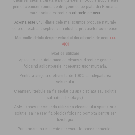
Cleanser spuma curatare pentru extensii Double Bubble este
primul cleanser spuma pentru gene de pe piata din Romania
care contine extract din
arborele de ceai.
Acesta este u
nul dintre cele mai scumpe produse naturale
cu proprietati antiseptice din industria produselor cosmetice.
Mai multe detalii despre extractul din arborele de ceai
>>>
AICI
Mod de utilizare
Aplicati o cantitate mica de cleanser direct pe gene si
folosind aplicatoarele indepartati usor murdaria.
Pentru a asigura o eficienta de 100% la indepartarea
sebumului.
Cleanserul trebuie sa fie spalat cu apa distilata sau solutie
salina(ser fiziologic).
AMA Lashes recomanda utilizarea cleanserului spuma si a
solutiei saline (ser fiziologic) folosind pompita pentru ser
fiziologic.
Prin urmare, nu mai este necesara folosirea primerilor.