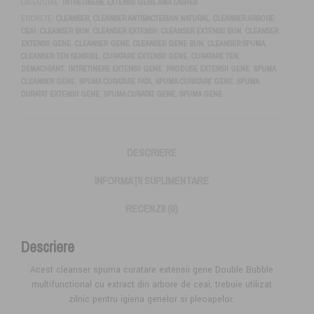
CATEGORIE:
INTRETINERE EXTENSII GENE AMA LASHES
ETICHETE:
CLEANSER
,
CLEANSER ANTIBACTERIAN NATURAL
,
CLEANSER ARBORE
CEAI
,
CLEANSER BUN
,
CLEANSER EXTENSII
,
CLEANSER EXTENSII BUN
,
CLEANSER
EXTENSII GENE
,
CLEANSER GENE
,
CLEANSER GENE BUN
,
CLEANSER SPUMA
,
CLEANSER TEN SENSIBIL
,
CURATARE EXTENSII GENE
,
CURATARE TEN
,
DEMACHIANT
,
INTRETINERE EXTENSII GENE
,
PRODUSE EXTENSII GENE
,
SPUMA
CLEANSER GENE
,
SPUMA CURATARE FATA
,
SPUMA CURATARE GENE
,
SPUMA
CURATAT EXTENSII GENE
,
SPUMA CURATAT GENE
,
SPUMA GENE
DESCRIERE
INFORMAȚII SUPLIMENTARE
RECENZII (0)
Descriere
Acest cleanser spuma curatare extensii gene Double Bubble
multifunctional cu extract din arbore de ceai, trebuie utilizat
zilnic pentru igiena genelor si pleoapelor.