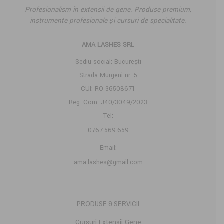
Profesionalism în extensii de gene. Produse premium,
instrumente profesionale și cursuri de specialitate.
AMA LASHES SRL
Sediu social: București
Strada Murgeni nr. 5
CUI: RO 36508671
Reg. Com: J40/3049/2023
Tel:
0767.569.659
Email:
ama.lashes@gmail.com
PRODUSE & SERVICII
Cursuri Extensii Gene