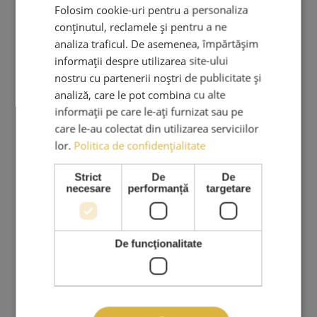
Folosim cookie-uri pentru a personaliza
CUI: RO 36508671
conținutul, reclamele și pentru a ne
Reg. Com: J40/3049/2023
analiza traficul. De asemenea, împărtășim
Tel:
informații despre utilizarea site-ului
0767.569.659
nostru cu partenerii noștri de publicitate și
analiză, care le pot combina cu alte
Email:
informații pe care le-ați furnizat sau pe
ama.lashes@gmail.com
care le-au colectat din utilizarea serviciilor
lor.
Politica de confidențialitate
Strict
De
De
PRODUSE & SERVICII
necesare
performanță
targetare
Cursuri Extensii Gene
Extensii Gene
De funcţionalitate
Kituri Extensii Gene
Adezivi Extensii Gene
Pensete Extensii Gene