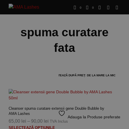
0
0
spuma curatare
fata
Cleanser spuma curatare extensii gene Double Bubble by
AMA Lashes
Adauga la Produse preferate
Interval
65,00
lei
–
90,00
lei
TVA Inclus
Aces
de
SELECTEAZĂ OPȚIUNILE