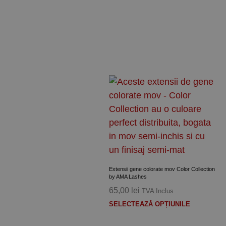
Extensii gene colorate mov Color Collection
by AMA Lashes
65,00
lei
TVA Inclus
Acest
SELECTEAZĂ OPȚIUNILE
produs