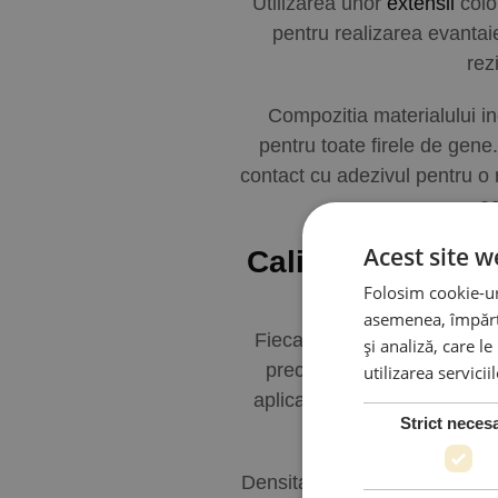
Utilizarea unor
extensii
color
pentru realizarea evantai
rez
Compozitia materialului in
pentru toate firele de gene.
contact cu adezivul pentru o r
ac
Acest site w
Calitatea proces
Folosim cookie-uri
asemenea, împărtă
Fiecare set de extensii col
și analiză, care l
precizie. Experienta acumu
utilizarea servicii
aplicarea finala. O banda de
Strict neces
Densitatea firelor de pe fieca