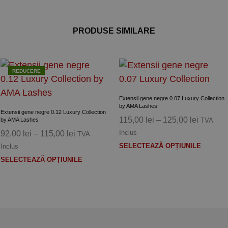
variații.
variații
Opțiunile
Opțiun
PRODUSE SIMILARE
pot
pot
fi
fi
alese
alese
în
în
REDUCERE
pagina
pagina
produsului.
Extensii gene negre 0.07 Luxury Collection
produs
by AMA Lashes
Extensii gene negre 0.12 Luxury Collection
Interval
115,00
lei
–
125,00
lei
by AMA Lashes
TVA
de
Interval
Inclus
92,00
lei
–
115,00
lei
TVA
i.
prețuri:
Acest
de
SELECTEAZĂ OPȚIUNILE
Inclus
115,00 l
prețuri:
Acest
produ
SELECTEAZĂ OPȚIUNILE
până
92,00 lei
produs
are
la
până
are
mai
125,00 l
la
mai
multe
115,00 lei
multe
variații
variații.
Opțiun