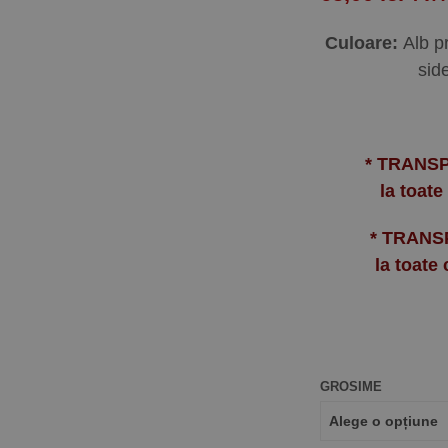
Culoare:
Alb pr
sid
* TRANS
la toate
* TRANS
la toate
GROSIME