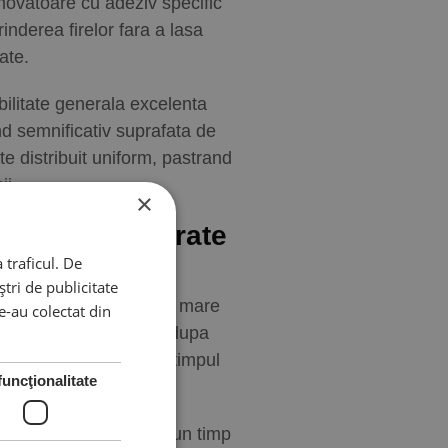
inovatoare cu adeziv specific
nderea firelor fara a lasa
ate.
bilitate generala excelenta
and semnificativ suprafata de
te distribuit uniform, pastrand
ii.
×
sii gene
colorate
 traficul. De
tri de publicitate
mperaturi controlate cu mare
le-au colectat din
u isi vor pierde forma dupa
topirea accidentala in timpul
funcţionalitate
eeze seturi bogate intr-un timp