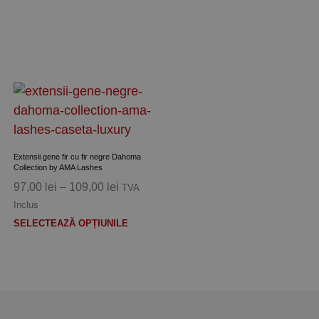
.
variații.
ile
Opțiunile
pot
fi
alese
în
pagina
ului.
produsului.
Extensii gene fir cu fir negre Dahoma
Collection by AMA Lashes
Interval
97,00
lei
–
109,00
lei
TVA
de
Inclus
ei
s
prețuri:
Acest
SELECTEAZĂ OPȚIUNILE
97,00 lei
produs
până
are
ei
la
mai
109,00 lei
.
multe
ile
variații.