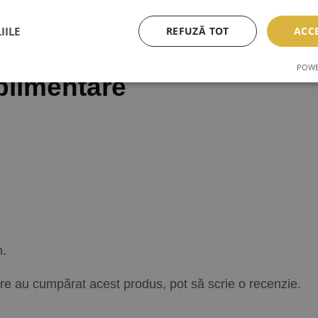
 considerate piese indispensabile in trusa oricarui profes
em de rezistente. Finisajul semi-mat adauga o nota de el
IILE
REFUZĂ TOT
ACC
ice aplicare clasica intr-o opera de arta vizuala cu adevar
POWE
plimentare
m.
care au cumpărat acest produs, pot să scrie o recenzie.