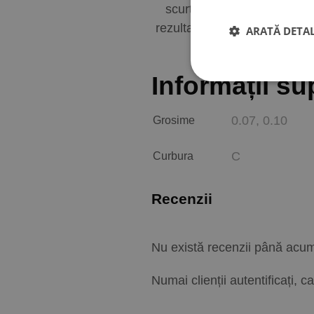
scurt. Aceste extensii sunt
rezultate impecabile si extr
ARATĂ DETAL
or
Informații su
0.07, 0.10
Grosime
C
Curbura
Recenzii
Nu există recenzii până acu
Numai clienții autentificați, 