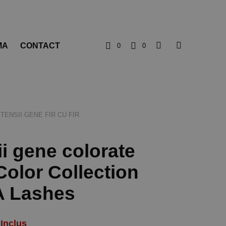
MA
CONTACT
0
0
TENSII GENE FIR CU FIR
i gene colorate
Color Collection
A Lashes
Inclus