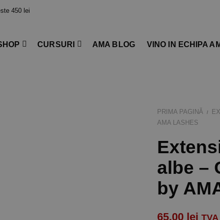
te 450 lei
SHOP
CURSURI
AMA BLOG
VINO IN ECHIPA A
PRIMA PAGINĂ
EX
/
AMA LASHES
Extensi
albe – 
by AM
65,00
lei
TVA 