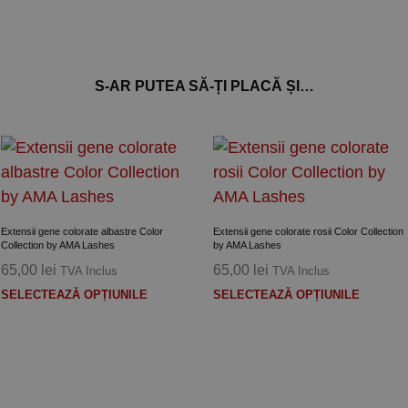
S-AR PUTEA SĂ-ȚI PLACĂ ȘI…
Extensii gene colorate albastre Color
Extensii gene colorate rosii Color Collection
Collection by AMA Lashes
by AMA Lashes
65,00
lei
65,00
lei
TVA Inclus
TVA Inclus
Acest
Acest
SELECTEAZĂ OPȚIUNILE
SELECTEAZĂ OPȚIUNILE
produs
produ
are
are
mai
mai
multe
multe