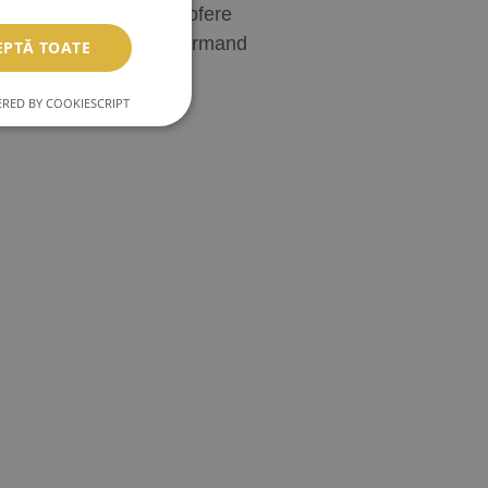
ionist care doreste sa ofere
eganta rafinata, transformand
EPTĂ TOATE
at.
RED BY COOKIESCRIPT