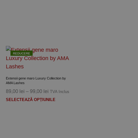
REDUCERE
Extensii gene maro Luxury Collection by
AMA Lashes
Interval
89,00
lei
–
99,00
lei
TVA Inclus
de
Acest
SELECTEAZĂ OPȚIUNILE
prețuri:
s
produs
89,00 lei
are
până
mai
la
multe
99,00 lei