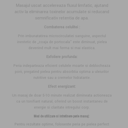
Masajul uscat accelereaza fluxul limfatic, ajutand
activ la eliminarea toxinelor acumulate si reducand
semnificativ retentia de apa.
Combaterea celulitei :
Prin imbunatatirea microcirculatiei sanguine, aspectul
inestetic de „coaja de portocala” este diminuat, pielea
devenind mult mai ferma si mai elastica.
Exfoliere profunda:
Peria indeparteaza eficient celulele moarte si deblocheaza
porii, pregatind pielea pentru absorbtia optima a uleiurilor
nutritive sau a cremelor hidratante.
Efect energizant:
Un masaj de doar 5-10 minute realizat dimineata actioneaza
ca un tonifiant natural, oferind un boost instantaneu de
energie si claritate intregului corp.
M
od de utilizare si intretinere
perie
masaj
:
Pentru rezultate optime, foloseste peria pe pielea perfect