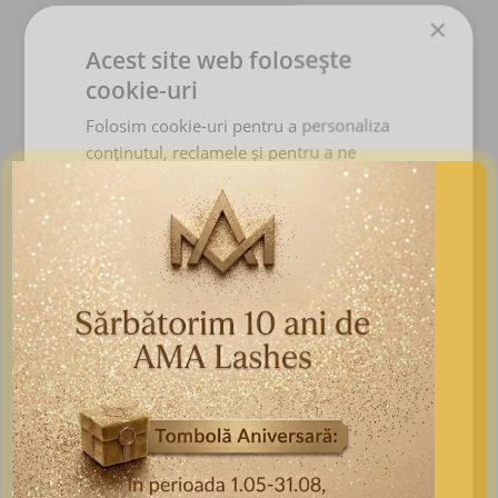
×
Acest site web folosește
cookie-uri
Folosim cookie-uri pentru a personaliza
conținutul, reclamele și pentru a ne
analiza traficul. De asemenea, împărtășim
informații despre utilizarea site-ului
nostru cu partenerii noștri de publicitate și
analiză, care le pot combina cu alte
informații pe care le-ați furnizat sau pe
care le-au colectat din utilizarea serviciilor
lor.
Politica de confidențialitate
Strict
De
De targetare
necesare
performanță
De funcţionalitate