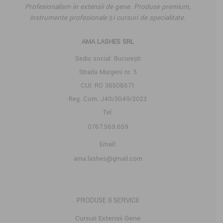
Profesionalism în extensii de gene. Produse premium,
instrumente profesionale și cursuri de specialitate.
AMA LASHES SRL
Sediu social: București
Strada Murgeni nr. 5
CUI: RO 36508671
Reg. Com: J40/3049/2023
Tel:
0767.569.659
Email:
ama.lashes@gmail.com
PRODUSE & SERVICII
Cursuri Extensii Gene