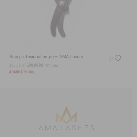
Brici profesional negru – AMA Luxury
Prețul
Prețul
180,00
lei
130,00
lei
TVA Inclus
inițial
curent
ADAUGĂ ÎN COȘ
a
este:
fost:
130,00 lei.
180,00 lei.