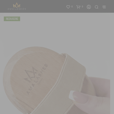
0
0
REDUCERE