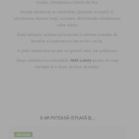
uscata, intotdeauna inainte de dus.
Incepe ritualul de la extremitati (picioare si maini) si
efectueaza miscari lungi, circulare, directionate intotdeauna
catre inima.
Dupa utilizare, scutura peria pentru a elimina resturile de
keratina si pastreaza-o intr-un loc uscat.
O piele sanatoasa incepe cu gesturi mici, dar pretioase.
Alege calitatea incontestabila
AMA
Luxury
pentru un corp
rasfatat si o stare de bine absoluta.
S-AR PUTEA SĂ-ȚI PLACĂ ȘI…
REDUCERE