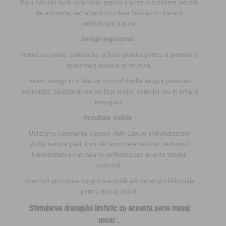
Perii naturali sunt optimizati pentru a oferi o exfoliere extrem
de eficienta, ramanand totodata delicati cu bariera
protectoare a pielii.
Design ergonomic :
Forma sa ovala, compacta, a fost gandita pentru a permite o
manevrare usoara si intuitiva.
Acest design iti ofera un control deplin asupra presiunii
exercitate, adaptandu-se perfect liniilor corpului tau in timpul
masajului.
Rezultate vizibile :
Utilizarea constanta a periei AMA Luxury imbunatateste
vizibil textura pielii inca de la primele sedinte, redandu-i
luminozitatea naturala si uniformizand nuanta tenului
corporal.
Beneficii principale asupra sanatatii ale periei profesionala
pentru masaj uscat:
Stimularea
drenajului limfatic cu aceasta perie masaj
uscat :