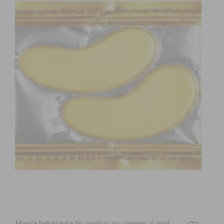
Masca hidratanta tip plasturi cu colagen si acid