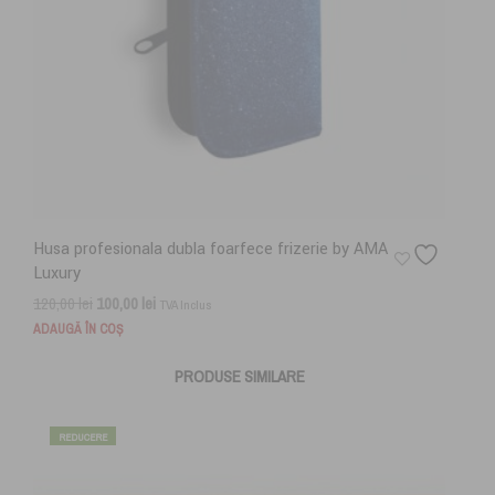
Husa profesionala dubla foarfece frizerie by AMA
Luxury
Prețul
Prețul
120,00
lei
100,00
lei
TVA Inclus
inițial
curent
ADAUGĂ ÎN COȘ
a
este:
PRODUSE SIMILARE
fost:
100,00 lei.
120,00 lei.
REDUCERE