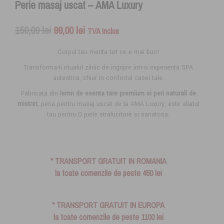
Perie masaj uscat – AMA Luxury
Prețul
Prețul
150,00
lei
99,00
lei
TVA Inclus
inițial
curent
Corpul tau merita tot ce e mai bun!
a
este:
Transforma-ti ritualul zilnic de ingrijire intr-o experienta SPA
fost:
99,00 lei.
autentica, chiar in confortul casei tale.
150,00 lei.
Fabricata din
lemn de esenta tare premium si
peri naturali de
mistret
, peria pentru masaj uscat de la AMA Luxury, este aliatul
tau pentru 0 piele stralucitore si sanatosa.
* TRANSPORT GRATUIT IN ROMANIA
la toate comenzile de peste 450 lei
* TRANSPORT GRATUIT IN EUROPA
la toate comenzile de peste 1100 lei